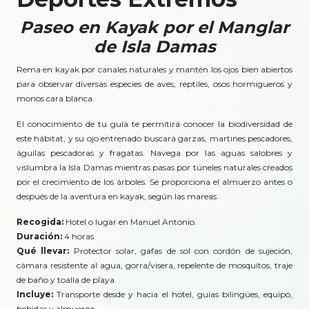
Paseo en Kayak por el Manglar
de Isla Damas
Rema en kayak por canales naturales y mantén los ojos bien abiertos
para observar diversas especies de aves, reptiles, osos hormigueros y
monos cara blanca.
El conocimiento de tu guía te permitirá conocer la biodiversidad de
este hábitat, y su ojo entrenado buscará garzas, martines pescadores,
águilas pescadoras y fragatas. Navega por las aguas salobres y
vislumbra la Isla Damas mientras pasas por túneles naturales creados
por el crecimiento de los árboles. Se proporciona el almuerzo antes o
después de la aventura en kayak, según las mareas.
Recogida:
Hotel o lugar en Manuel Antonio.
Duración:
4 horas
Qué llevar:
Protector solar, gafas de sol con cordón de sujeción,
cámara resistente al agua, gorra/visera, repelente de mosquitos, traje
de baño y toalla de playa.
Incluye:
Transporte desde y hacia el hotel, guías bilingües, equipo,
bebidas y almuerzo.