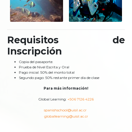
Requisitos de
Inscripción
Copia del pasaporte.
Prueba de Nivel Escrita y Oral
Pago inicial: 50% del monto total
Segundo pago: 50% restante primer día de clase
Para más información!
Global Learning:
+506 7126 4226
spanishschool@uisil.ac.cr
globallearning@uisil.ac.cr