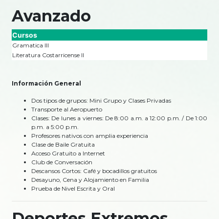
Avanzado
Cursos
Gramatica III
Literatura Costarricense II
Información General
Dos tipos de grupos: Mini Grupo y Clases Privadas
Transporte al Aeropuerto
Clases: De lunes a viernes: De 8:00 a.m. a 12:00 p.m. / De 1:00
p.m. a 5:00 p.m.
Profesores nativos con amplia experiencia
Clase de Baile Gratuita
Acceso Gratuito a Internet
Club de Conversación
Descansos Cortos: Café y bocadillos gratuitos
Desayuno, Cena y Alojamiento en Familia
Prueba de Nivel Escrita y Oral
Deportes Extremos