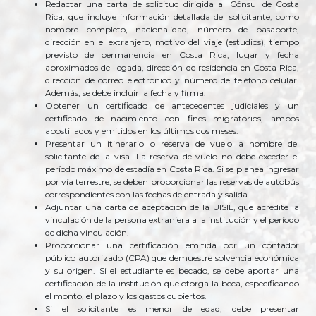
Redactar una carta de solicitud dirigida al Cónsul de Costa
Rica, que incluye información detallada del solicitante, como
nombre completo, nacionalidad, número de pasaporte,
dirección en el extranjero, motivo del viaje (estudios), tiempo
previsto de permanencia en Costa Rica, lugar y fecha
aproximados de llegada, dirección de residencia en Costa Rica,
dirección de correo electrónico y número de teléfono celular.
Además, se debe incluir la fecha y firma.
Obtener un certificado de antecedentes judiciales y un
certificado de nacimiento con fines migratorios, ambos
apostillados y emitidos en los últimos dos meses.
Presentar un itinerario o reserva de vuelo a nombre del
solicitante de la visa. La reserva de vuelo no debe exceder el
período máximo de estadía en Costa Rica. Si se planea ingresar
por vía terrestre, se deben proporcionar las reservas de autobús
correspondientes con las fechas de entrada y salida.
Adjuntar una carta de aceptación de la UISIL, que acredite la
vinculación de la persona extranjera a la institución y el período
de dicha vinculación.
Proporcionar una certificación emitida por un contador
público autorizado (CPA) que demuestre solvencia económica
y su origen. Si el estudiante es becado, se debe aportar una
certificación de la institución que otorga la beca, especificando
el monto, el plazo y los gastos cubiertos.
Si el solicitante es menor de edad, debe presentar